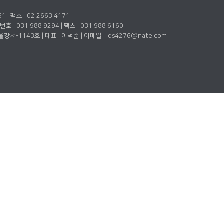
| 팩스 : 02.2663.4171
 031.988.9294 | 팩스 : 031.988.6160
강서-1143호 | 대표 : 이덕순 | 이메일 : lds4276@nate.com